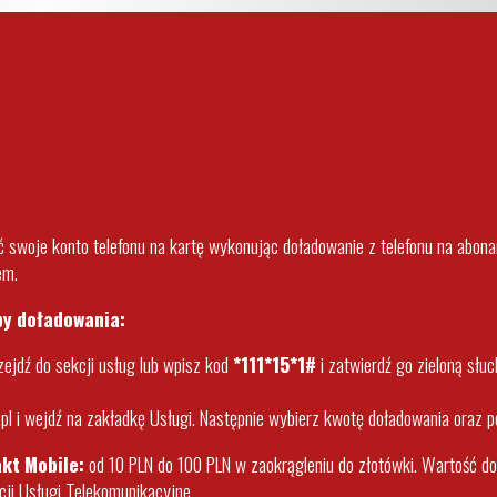
ić swoje konto telefonu na kartę wykonując doładowanie z telefonu na abon
em.
by doładowania:
zejdź do sekcji usług lub wpisz kod
*111*15*1#
i zatwierdź go zieloną sł
pl
i wejdź na zakładkę Usługi. Następnie wybierz kwotę doładowania oraz pod
kt Mobile:
od 10 PLN do 100 PLN w zaokrągleniu do złotówki. Wartość do
cji Usługi Telekomunikacyjne.